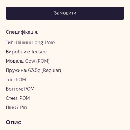
Замовити
Специфікація:
Тип:
Лінійні Long-Pole
Виробник:
Tecsee
Модель:
Cow (POM)
Пружина:
63.5g (Regular)
Топ:
POM
Боттом:
POM
Стем:
POM
Пін:
5-Pin
Опис