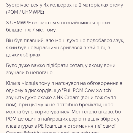
Зустрічається у 4х кольорах та 2 матеріалах стему
(POM / UHMWPE)
З UHMWPE варіантом я познайомився трохи
більше ніж 7 міс. тому.
Він був плавний, але мені дуже не подобався звук,
який був невиразним і зривався в хай пітч, в
деяких збірках.
Було дуже важко підібрати сетап, у якому вони
звучали б непогано.
Кілька місяців тому я наткнувся на обговорення в
одному з дискордів, що "Full POM Cow Switch"
звучить дуже схоже з NK Cream (вони теж фулл-
пом), при цьому їх не потрібно брейкати, щоб
можна було користуватися. Мені стало цікаво, бо
POM це один з найкращих варіантів для збірок у
клавіатурах з PE foam, для отримання тієї самої