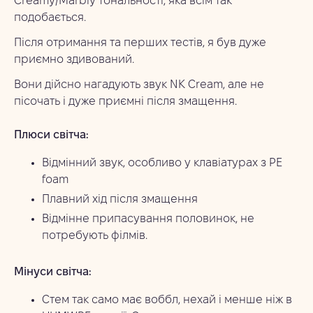
Creamy/Marbly тональності, яка всім так
подобається.
Після отримання та перших тестів, я був дуже
приємно здивований.
Вони дійсно нагадують звук NK Cream, але не
пісочать і дуже приємні після змащення.
Плюси світча:
Відмінний звук, особливо у клавіатурах з PE
foam
Плавний хід після змащення
Відмінне припасування половинок, не
потребують філмів.
Мінуси світча:
Стем так само має воббл, нехай і менше ніж в