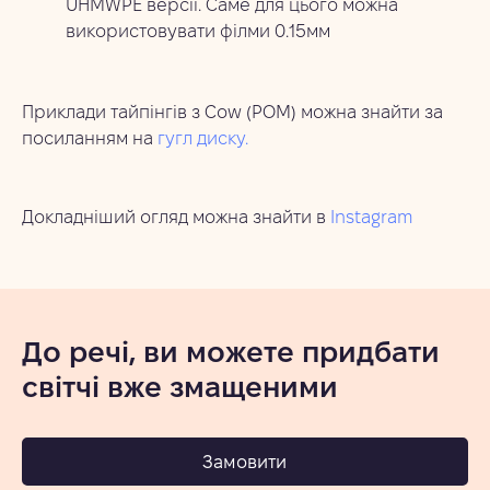
UHMWPE версії. Саме для цього можна
використовувати філми 0.15мм
Приклади тайпінгів з Сow (POM) можна знайти за
посиланням на
гугл диску.
Докладніший огляд можна знайти в
Instagram
До речі, ви можете придбати
світчі вже змащеними
Замовити