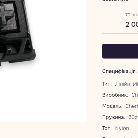
70 шт
2 0
Специфікація:
Тип:
Лінійні (
Виробник:
Ch
Модель:
Cherr
Пружина:
60g
Топ:
Nylon