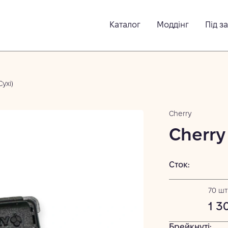
Каталог
Моддінг
Під з
ухі)
Cherry
Cherry
Сток:
70 шт
1 3
Брейкнуті: