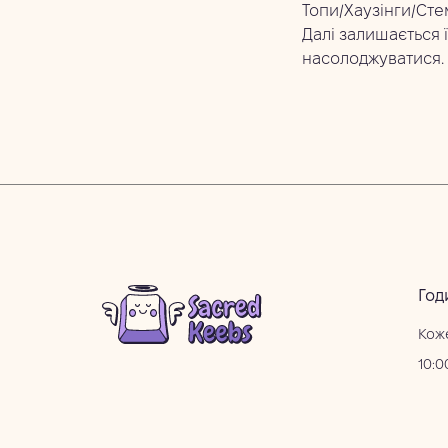
Топи/Хаузінги/Сте
Далі залишається ї
насолоджуватися.
Год
Кож
10:0