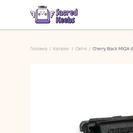
Головна
/
Каталог
/
Світчі
/
Cherry Black MX2A (С