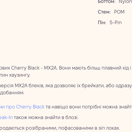
Боттом:
Nylon
Стем:
POM
Пін:
5-Pin
ових Cherry Black - MX2A. Вони мають більш плавний хід і
ин хаузингу.
версія МХ2А блеків, яка дозволяє їх брейкати, або одраз
одобанням.
и про Cherry Black
та навіщо вони потрібні можна знайти
eak-In
також можна знайти в блозі.
родаються розібраними, пофасованими в зіп локах.