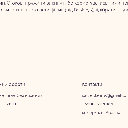
ми. Стокові пружини викинуті, бо користуватись ними н
х змастити, прокласти філми (від Deskeys),підібрати пруж
ини роботи
Контакти
ен день, без вихідних
sacredkeebs@gmail.co
0 – 21:00
+380662220184
м. Черкаси, Україна