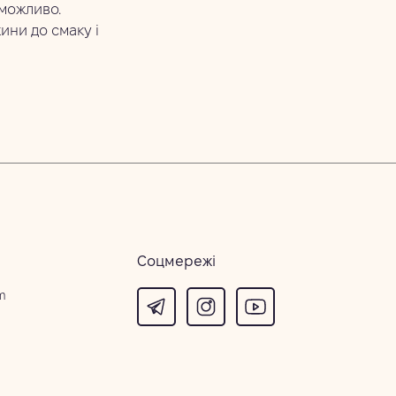
еможливо.
ини до смаку і
Соцмережі
m