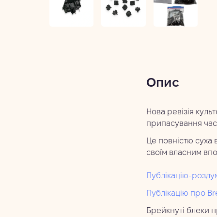
Опис
Нова ревізія культ
припасування част
Це повністю суха 
своїм власним вп
Публікацію-роздум
Публікацію про Br
Брейкнуті блеки п