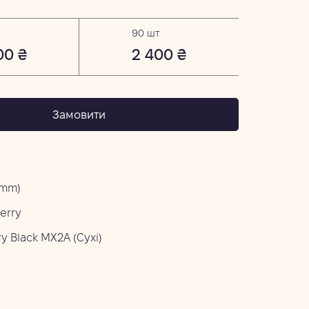
90 шт
00 ₴
2 400 ₴
Замовити
4mm)
erry
y Black MX2A (Сухі)