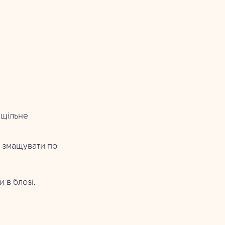
 щільне
у змащувати по
 в блозі.