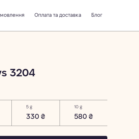
амовлення
Оплата та доставка
Блог
ys 3204
5 g
10 g
330 ₴
580 ₴