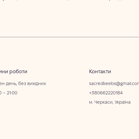
ини роботи
Контакти
ен день, без вихідних
sacredkeebs@gmail.co
0 – 21:00
+380662220184
м. Черкаси, Україна