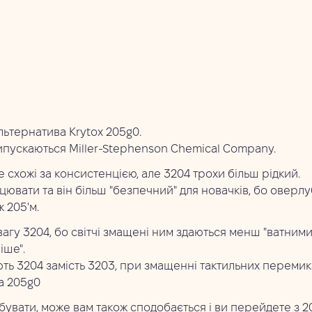
льтернатива Krytox 205g0.
пускаються Miller-Stephenson Chemical Company.
 схожі за консистенцією, але 3204 трохи більш рідкий.
ювати та він більш "безпечний" для новачків, бо оверлуб
 205'м.
агу 3204, бо світчі змащені ним здаються менш "ватними"
іше".
ть 3204 замість 3203, при змащенні тактильних перемика
та 205g0
вати, може вам також сподобається і ви перейдете з 20