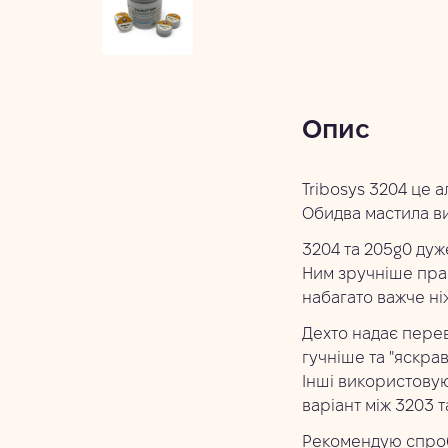
Опис
Tribosys 3204 це а
Обидва мастила ви
3204 та 205g0 дуже
Ним зручніше прац
набагато важче ніж
Дехто надає перев
гучніше та "яскрав
Інші використовую
варіант між 3203 
Рекомендую спробу