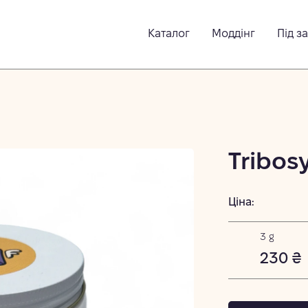
Каталог
Моддінг
Під з
Tribos
Ціна:
3 g
230 ₴