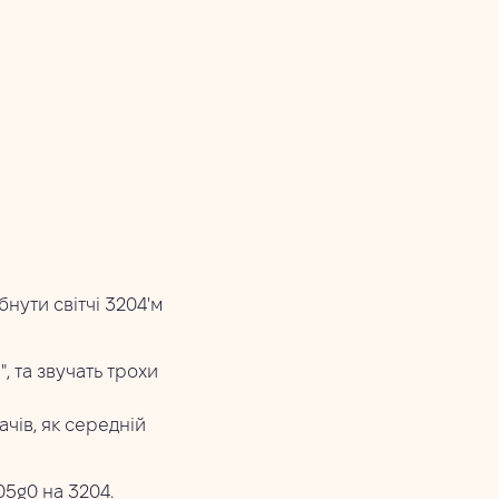
нути світчі 3204'м
, та звучать трохи
чів, як середній
5g0 на 3204.