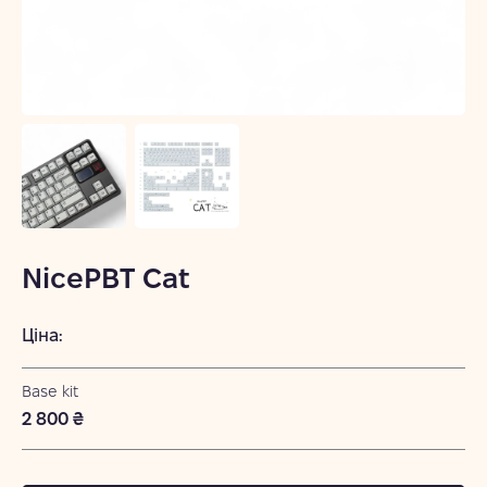
NicePBT Cat
Ціна:
Base kit
2 800 ₴