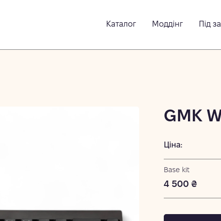
Каталог
Моддінг
Під з
GMK W
Ціна:
Base kit
4 500 ₴