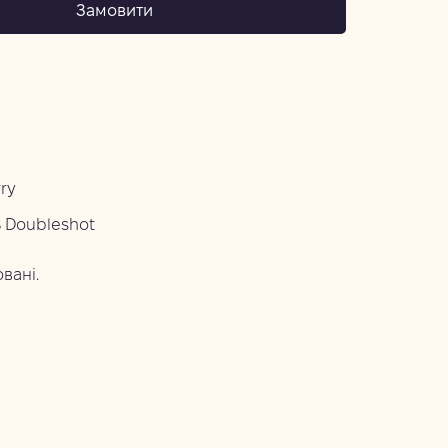
Замовити
ry
 Doubleshot
овані.