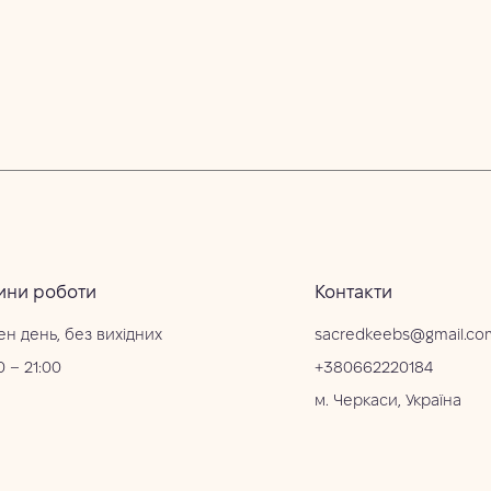
ини роботи
Контакти
ен день, без вихідних
sacredkeebs@gmail.co
0 – 21:00
+380662220184
м. Черкаси, Україна