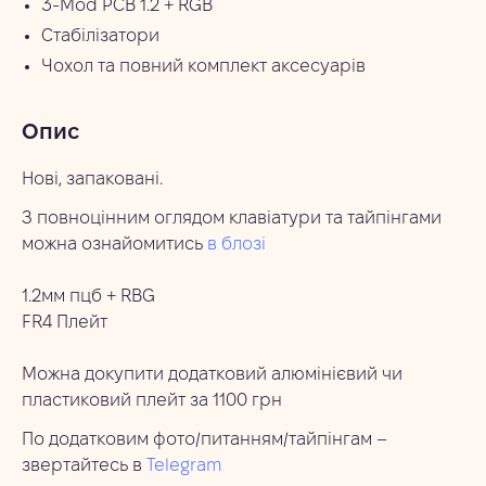
3-Mod PCB 1.2 + RGB
Стабілізатори
Чохол та повний комплект аксесуарів
Опис
Нові, запаковані.
З повноцінним оглядом клавіатури та тайпінгами
можна ознайомитись
в блозі
1.2мм пцб + RBG
FR4 Плейт
Можна докупити додатковий алюмінієвий чи
пластиковий плейт за 1100 грн
По додатковим фото/питанням/тайпінгам –
звертайтесь в
Telegram