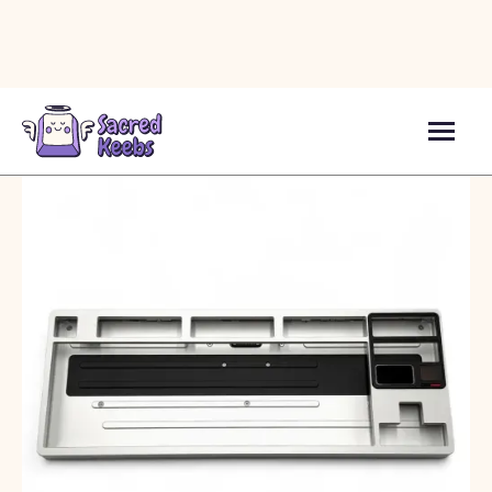
Клавіатури