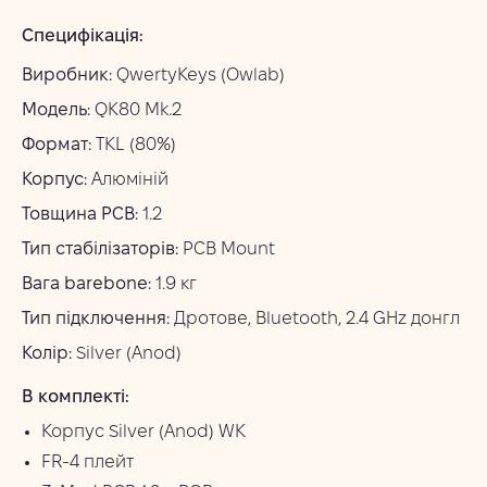
Специфікація:
Виробник:
QwertyKeys (Owlab)
Модель:
QK80 Mk.2
Формат:
TKL (80%)
Корпус:
Алюміній 
Товщина PCB:
1.2
Тип стабілізаторів:
PCB Mount
Вага barebone:
1.9 кг 
Тип підключення:
Дротове, Bluetooth, 2.4 GHz донгл
Колір:
Silver (Anod)
В комплекті:
Корпус Silver (Anod) WK
FR-4 плейт