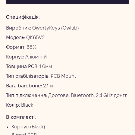
Специфікація:
Виробник:
QwertyKeys (Owlab)
Модель:
QK65V2
Формат:
65%
Корпус:
Алюміній
Товщина PCB:
1.6мм
Тип стабілізаторів:
PCB Mount
Вага barebone:
2.1 кг
Тип підключення:
Дротове, Bluetooth, 2.4 GHz донгл
Колір:
Black
В комплекті:
Корпус (Black)