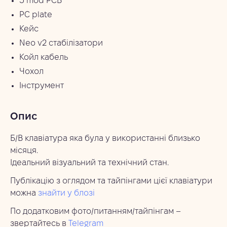
3 mod PCB
PC plate
Кейс
Neo v2 стабілізатори
Койл кабель
Чохол
Інструмент
Опис
Б/В клавіатура яка була у використанні близько
місяця.
Ідеальний візуальний та технічний стан.
Публікацію з оглядом та тайпінгами цієї клавіатури
можна
знайти у блозі
По додатковим фото/питанням/тайпінгам –
звертайтесь в
Telegram