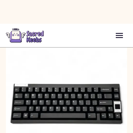
Клавіатури