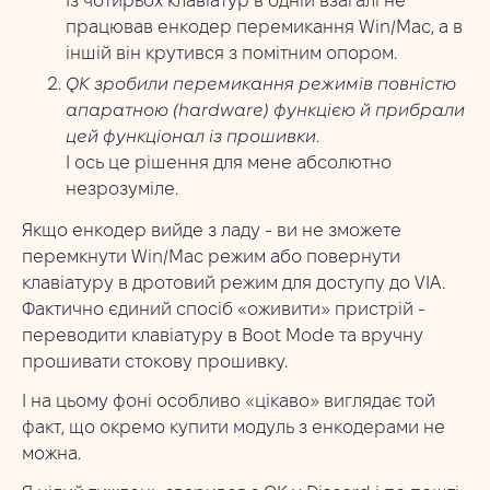
Із чотирьох клавіатур в одній взагалі не
працював енкодер перемикання Win/Mac, а в
іншій він крутився з помітним опором.
QK зробили перемикання режимів повністю
апаратною (hardware) функцією й прибрали
цей функціонал із прошивки
.
І ось це рішення для мене абсолютно
незрозуміле.
Якщо енкодер вийде з ладу - ви не зможете
перемкнути Win/Mac режим або повернути
клавіатуру в дротовий режим для доступу до VIA.
Фактично єдиний спосіб «оживити» пристрій -
переводити клавіатуру в Boot Mode та вручну
прошивати стокову прошивку.
І на цьому фоні особливо «цікаво» виглядає той
факт, що окремо купити модуль з енкодерами не
можна.