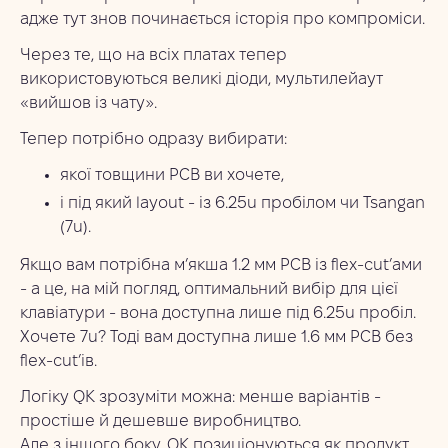
адже тут знов починається історія про компроміси.
Через те, що на всіх платах тепер
використовуються великі діоди, мультилейаут
«вийшов із чату».
Тепер потрібно одразу вибирати:
якої товщини PCB ви хочете,
і під який layout - із 6.25u пробілом чи Tsangan
(7u).
Якщо вам потрібна м’якша 1.2 мм PCB із flex-cut’ами
- а це, на мій погляд, оптимальний вибір для цієї
клавіатури - вона доступна лише під 6.25u пробіл.
Хочете 7u? Тоді вам доступна лише 1.6 мм PCB без
flex-cut’ів.
Логіку QK зрозуміти можна: менше варіантів -
простіше й дешевше виробництво.
Але з іншого боку, QK позиціонуються як продукт