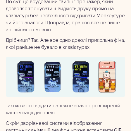
По суті це вбудований тайпінг-тренажер, який
дозволяє тренувати швидкість друку прямо на
клавіатурі без необхідності відкривати Monkeytype
чи його аналоги. Щоправда, працює все це лише
англійською мовою.
Дрібниця? Так. Але все одно доволі прикольна фіча,
якої раніше не бувало в клавіатурах.
Також варто віддати належне значно розширеній
кастомізації дисплею.
Окрім дворівневої системи відображення
кастомних анімацій (на фон можна встановити GIF,