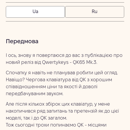
Ua
Ru
Передмова
І ось, знову я повертаюся до вас з публікацією про
новий реліз від Qwertykeys - QK65 Mk.3.
Спочатку я навіть не планував робити цей огляд.
Навіщо? Чергова клавіатура від QK з хорошим
співвідношенням ціни та якості й доволі
передбачуваним звуком.
Але після кількох збірок цих клавіатур, у мене
накопичився ряд запитань та претензій як до цієї
моделі, так і до QK загалом.
Тож сьогодні трохи попинаємо QK - місцями