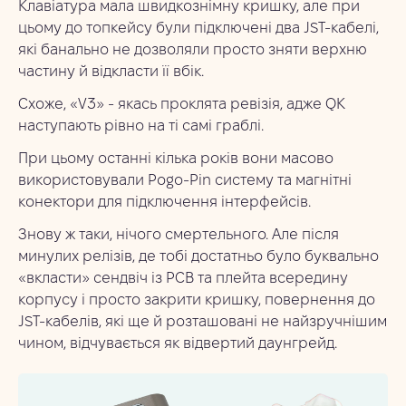
Клавіатура мала швидкознімну кришку, але при
цьому до топкейсу були підключені два JST-кабелі,
які банально не дозволяли просто зняти верхню
частину й відкласти її вбік.
Схоже, «V3» - якась проклята ревізія, адже QK
наступають рівно на ті самі граблі.
При цьому останні кілька років вони масово
використовували Pogo-Pin систему та магнітні
конектори для підключення інтерфейсів.
Знову ж таки, нічого смертельного. Але після
минулих релізів, де тобі достатньо було буквально
«вкласти» сендвіч із PCB та плейта всередину
корпусу і просто закрити кришку, повернення до
JST-кабелів, які ще й розташовані не найзручнішим
чином, відчувається як відвертий даунгрейд.