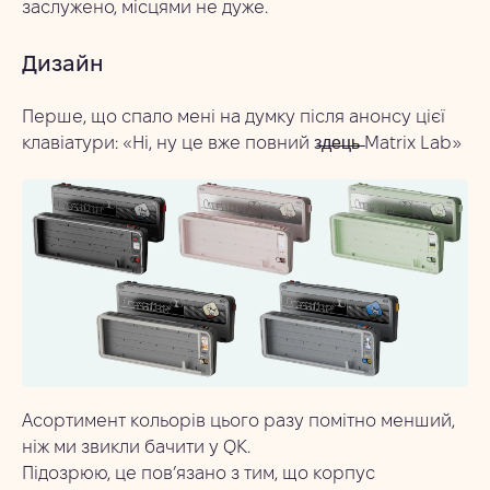
заслужено, місцями не дуже.
Дизайн
Перше, що спало мені на думку після анонсу цієї
клавіатури: «Ні, ну це вже повний з̶д̶е̶ц̶ь̶ Matrix Lab»
Асортимент кольорів цього разу помітно менший,
ніж ми звикли бачити у QK.
Підозрюю, це пов’язано з тим, що корпус