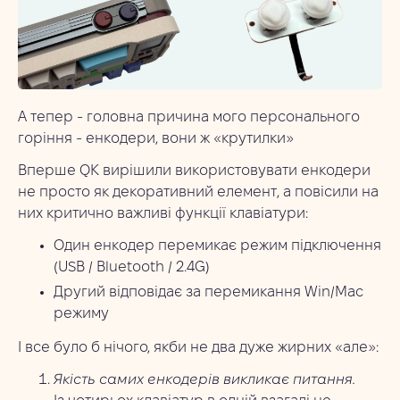
А тепер - головна причина мого персонального
горіння - енкодери, вони ж «крутилки»
Вперше QK вирішили використовувати енкодери
не просто як декоративний елемент, а повісили на
них критично важливі функції клавіатури:
Один енкодер перемикає режим підключення
(USB / Bluetooth / 2.4G)
Другий відповідає за перемикання Win/Mac
режиму
І все було б нічого, якби не два дуже жирних «але»:
Якість самих енкодерів викликає питання.