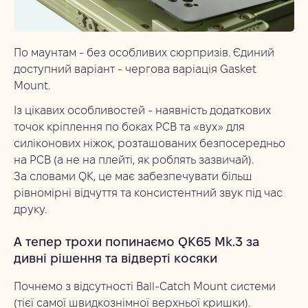
По маунтам - без особливих сюрпризів. Єдиний
доступний варіант - чергова варіація Gasket
Mount.
Із цікавих особливостей - наявність додаткових
точок кріплення по боках PCB та «вух» для
силіконових ніжок, розташованих безпосередньо
на PCB (а не на плейті, як роблять зазвичай).
За словами QK, це має забезпечувати більш
рівномірні відчуття та консистентний звук під час
друку.
А тепер трохи попинаємо QK65 Mk.3 за
дивні рішення та відверті косяки
Почнемо з відсутності Ball-Catch Mount системи
(тієї самої швидкознімної верхньої кришки).