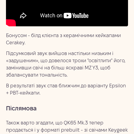
Бонусом - білд клієнта з керамічними кейкапами
Cerakey.
Підсумковий звук вийшов настільки низьким і
«задушеним», що довелося трохи "освітлити" його,
замінивши свічі на більш яскраві MZ Y3, щоб
збалансувати тональність.
В результаті звук став ближчим до варіанту Epsilon
+ PBT-кейкапи.
Післямова
Також варто згадати, що QK65 Mk.3 тепер
продається і у форматі prebuilt - зі свічами Keygeek