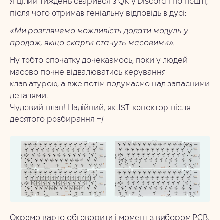
Я цілий тиждень сварився з QK у Discord і по пошті,
після чого отримав геніальну відповідь в дусі:
«Ми розглянемо можливість додати модуль у
продаж, якщо скарги стануть масовими».
Ну тобто спочатку дочекаємось, поки у людей
масово почне відвалюватись керування
клавіатурою, а вже потім подумаємо над запасними
деталями.
Чудовий план! Надійний, як JST-конектор після
десятого розбирання =/
Окремо варто обговорити і момент з вибором PCB,