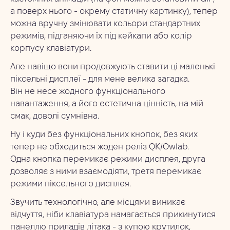
а поверх нього - окрему статичну картинку), тепер
можна вручну змінювати кольори стандартних
режимів, підганяючи їх під кейкапи або колір
корпусу клавіатури.
Але навіщо вони продовжують ставити ці маленькі
піксельні дисплеї - для мене велика загадка.
Він не несе жодного функціонального
навантаження, а його естетична цінність, на мій
смак, доволі сумнівна.
Ну і куди без функціональних кнопок, без яких
тепер не обходиться жоден реліз QK/Owlab.
Одна кнопка перемикає режими дисплея, друга
дозволяє з ними взаємодіяти, третя перемикає
режими піксельного дисплея.
Звучить технологічно, але місцями виникає
відчуття, ніби клавіатура намагається прикинутися
панеллю приладів літака - з купою крутилок,