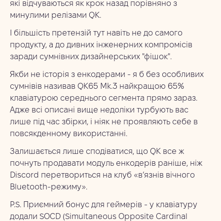
які відчуваються як крок назад порівняно з
минулими релізами QK.
І більшість претензій тут навіть не до самого
продукту, а до дивних інженерних компромісів
заради сумнівних дизайнерських "фішок".
Якби не історія з енкодерами - я б без особливих
сумнівів називав QK65 Mk.3 найкращою 65%
клавіатурою середнього сегмента прямо зараз.
Адже всі описані вище недоліки турбують вас
лише під час збірки, і ніяк не проявляють себе в
повсякденному використанні.
Залишається лише сподіватися, що QK все ж
почнуть продавати модуль енкодерів раніше, ніж
Discord перетвориться на клуб «в’язнів вічного
Bluetooth-режиму».
P.S. Приємний бонус для геймерів - у клавіатуру
додали SOCD (Simultaneous Opposite Cardinal