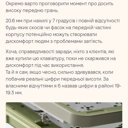
Окремо варто проговорити момент про досить
високу передню грань.
20.6 мм при нахилі у 7 градусів і повній відсутності
будь-яких скосів чи фасок на передній частині
корпусу потенційно можуть створювати
дискомфорт людям з проблемами зап’ясть.
Хоча, справедливості заради, ніхто з клієнтів, які
вже купили цю клавіатуру, поки не скаржився на
дискомфорт під час використання.
Та й я сам, якщо чесно, сильно здивувався, коли
побачив реальні цифри передньої висоти. За
власними відчуттями я б назвав цифри в районі 19-
19.3 мм.