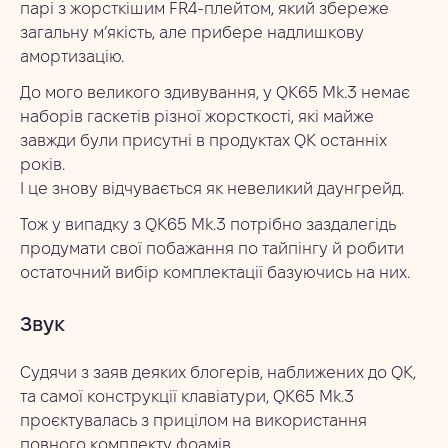
парі з жорсткішим FR4-плейтом, який збереже
загальну м’якість, але прибере надлишкову
амортизацію.
До мого великого здивування, у QK65 Mk.3 немає
наборів гаскетів різної жорсткості, які майже
завжди були присутні в продуктах QK останніх
років.
І це знову відчувається як невеликий даунгрейд.
Тож у випадку з QK65 Mk.3 потрібно заздалегідь
продумати свої побажання по тайпінгу й робити
остаточний вибір комплектації базуючись на них.
Звук
Судячи з заяв деяких блогерів, наближених до QK,
та самої конструкції клавіатури, QK65 Mk.3
проєктувалась з прицілом на використання
повного комплекту фоамів.