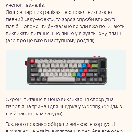
кнопок і важелів.
Якщо в перших релізах це справді викликало
певний «вау-ефект», то зараз спроби впихнути
подібні елементи буквально всюди вже починають
викликати питання. І не лише у візуальному плані
(але про це вже в наступному розділі).
Окремі питання в мене викликає ця своєрідна
пародія на тримач для шнурка у Wooting (бейдж в
лівій частині клавіатури).
Так, його красиво обіграли виїмкою в корпусі, і
візуально це навіть виглядає цілісно. Але все одно