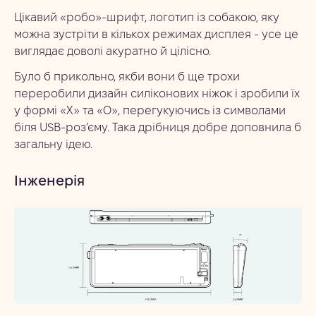
Цікавий «робо»-шрифт, логотип із собакою, яку
можна зустріти в кількох режимах дисплея - усе це
виглядає доволі акуратно й цілісно.
Було б прикольно, якби вони б ще трохи
переробили дизайн силіконових ніжок і зробили їх
у формі «X» та «O», перегукуючись із символами
біля USB-роз’єму. Така дрібниця добре доповнила б
загальну ідею.
Інженерія