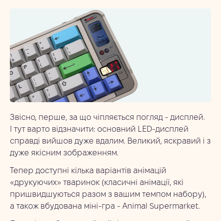
Звісно, перше, за що чіпляється погляд - дисплей.
І тут варто відзначити: основний LED-дисплей
справді вийшов дуже вдалим. Великий, яскравий і з
дуже якісним зображенням.
Тепер доступні кілька варіантів анімацій
«друкуючих» тваринок (класичні анімації, які
пришвидшуються разом з вашим темпом набору),
а також вбудована міні-гра - Animal Supermarket.