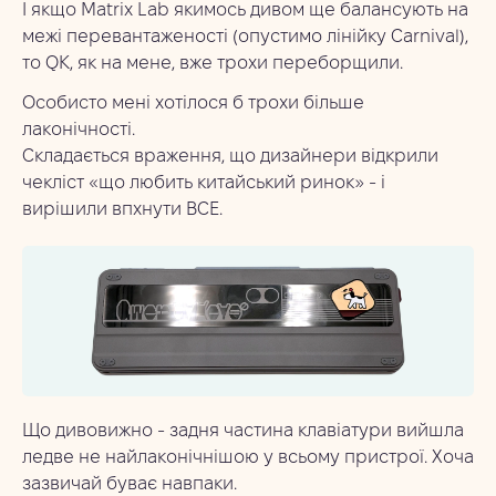
І якщо Matrix Lab якимось дивом ще балансують на
межі перевантаженості (опустимо лінійку Carnival),
то QK, як на мене, вже трохи переборщили.
Особисто мені хотілося б трохи більше
лаконічності.
Складається враження, що дизайнери відкрили
чекліст «що любить китайський ринок» - і
вирішили впхнути ВСЕ.
Що дивовижно - задня частина клавіатури вийшла
ледве не найлаконічнішою у всьому пристрої. Хоча
зазвичай буває навпаки.