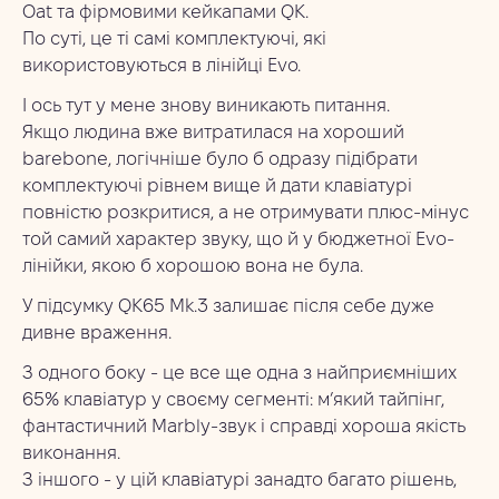
Oat та фірмовими кейкапами QK.
По суті, це ті самі комплектуючі, які
використовуються в лінійці Evo.
І ось тут у мене знову виникають питання.
Якщо людина вже витратилася на хороший
barebone, логічніше було б одразу підібрати
комплектуючі рівнем вище й дати клавіатурі
повністю розкритися, а не отримувати плюс-мінус
той самий характер звуку, що й у бюджетної Evo-
лінійки, якою б хорошою вона не була.
У підсумку QK65 Mk.3 залишає після себе дуже
дивне враження.
З одного боку - це все ще одна з найприємніших
65% клавіатур у своєму сегменті: м’який тайпінг,
фантастичний Marbly-звук і справді хороша якість
виконання.
З іншого - у цій клавіатурі занадто багато рішень,