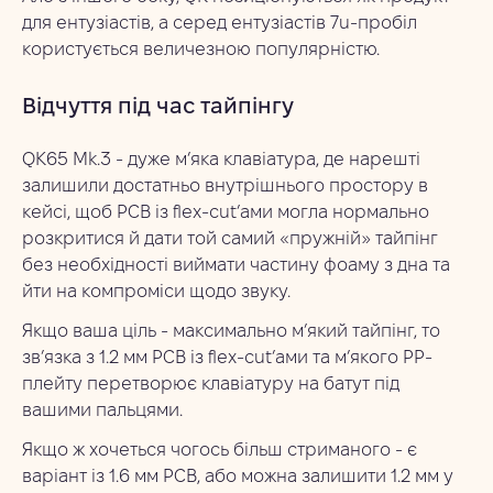
для ентузіастів, а серед ентузіастів 7u-пробіл
користується величезною популярністю.
Відчуття під час тайпінгу
QK65 Mk.3 - дуже м’яка клавіатура, де нарешті
залишили достатньо внутрішнього простору в
кейсі, щоб PCB із flex-cut’ами могла нормально
розкритися й дати той самий «пружній» тайпінг
без необхідності виймати частину фоаму з дна та
йти на компроміси щодо звуку.
Якщо ваша ціль - максимально м’який тайпінг, то
зв’язка з 1.2 мм PCB із flex-cut’ами та м’якого PP-
плейту перетворює клавіатуру на батут під
вашими пальцями.
Якщо ж хочеться чогось більш стриманого - є
варіант із 1.6 мм PCB, або можна залишити 1.2 мм у