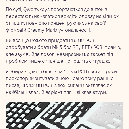
По суті, Qwertykeys повертаються до витоків і
перестають намагатися всидіти одразу на кількох
стільцях, повністю концентруючись на своїй
фірмовій Creamy/Marbly-тональності.
Ви все ще можете придбати 1.6 мм PCB і
спробувати зібрати Mk.3 без PE / PET / PCB-фоамів,
але звук вийде доволі невиразним, а гаскет під
пробілом лише сильніше погіршить ситуацію.
Я збирав один з білдів на 1.6 мм PCB і встиг трохи
поекспериментувати з нею. І саме тому раніше
писав, що 1.2 мм PCB із flex-cut’ами виглядає як
найбільш вдалий варіант для цієї клавіатури.