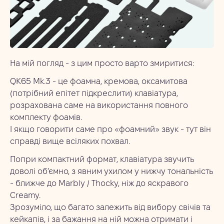
На мій погляд - з цим просто варто змиритися:
QK65 Mk.3 - це фоамна, кремова, оксамитова
(потрібний епітет підкреслити) клавіатура,
розрахована саме на використання повного
комплекту фоамів.
І якщо говорити саме про «фоамний» звук - тут він
справді вище всіляких похвал.
Попри компактний формат, клавіатура звучить
доволі об’ємно, з явним ухилом у нижчу тональність
- ближче до Marbly / Thocky, ніж до яскравого
Creamy.
Зрозуміло, що багато залежить від вибору свічів та
кейкапів, і за бажання на ній можна отримати і