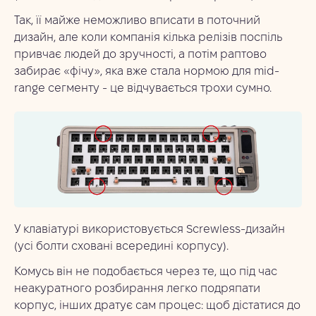
Так, її майже неможливо вписати в поточний
дизайн, але коли компанія кілька релізів поспіль
привчає людей до зручності, а потім раптово
забирає «фічу», яка вже стала нормою для mid-
range сегменту - це відчувається трохи сумно.
У клавіатурі використовується Screwless-дизайн
(усі болти сховані всередині корпусу).
Комусь він не подобається через те, що під час
неакуратного розбирання легко подряпати
корпус, інших дратує сам процес: щоб дістатися до