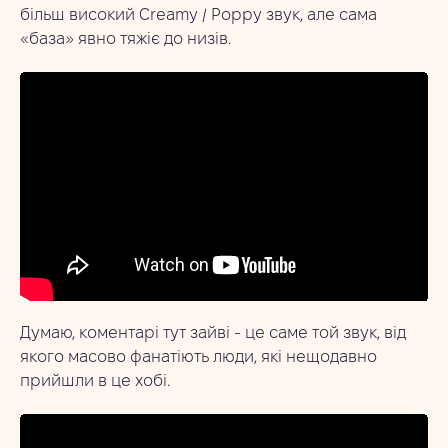
більш високий Creamy / Poppy звук, але сама
«база» явно тяжіє до низів.
Думаю, коментарі тут зайві - це саме той звук, від
якого масово фанатіють люди, які нещодавно
прийшли в це хобі.