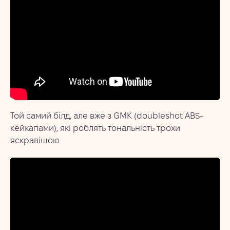
Той самий білд, але вже з GMK (doubleshot ABS-
кейкапами), які роблять тональність трохи
яскравішою