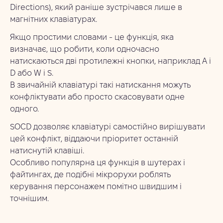
Directions), який раніше зустрічався лише в
магнітних клавіатурах.
Якщо простими словами - це функція, яка
визначає, що робити, коли одночасно
натискаються дві протилежні кнопки, наприклад A і
D або W і S.
В звичайній клавіатурі такі натискання можуть
конфліктувати або просто скасовувати одне
одного.
SOCD дозволяє клавіатурі самостійно вирішувати
цей конфлікт, віддаючи пріоритет останній
натиснутій клавіші.
Особливо популярна ця функція в шутерах і
файтингах, де подібні мікрорухи роблять
керування персонажем помітно швидшим і
точнішим.