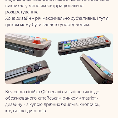
викликає у мене якесь ірраціональне
роздратування.
Хоча дизайн - річ максимально суб’єктивна, і тут я
цілком можу бути занадто упередженим.
Вся свіжа лінійка QK дедалі сильніше тяжіє до
обожнюваного китайським ринком «matrix»-
дизайну - з купою дрібних бейджів, кнопочок,
крутилок і дисплеїв.