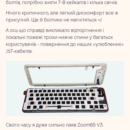
болтів, потрібно зняти 7-8 кейкапів і кілька свічів.
Нічого критичного, але легкий дискомфорт все ж
присутній. Ще й болтики не магнітяться =/
А ось що справді викликало відторгнення і
локальні пожежі трохи нижче спини у багатьох
користувачів - повернення до наших «улюблених»
JST-кабелів.
Свого часу я дуже сильно лаяв Zoom65 V3.