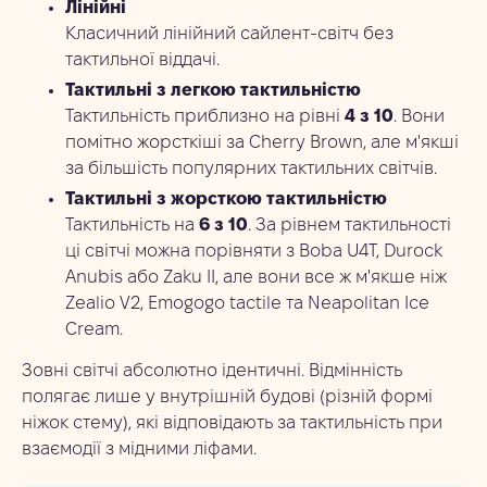
Лінійні
Класичний лінійний сайлент-світч без
тактильної віддачі.
Тактильні з легкою тактильністю
Тактильність приблизно на рівні
4 з 10
. Вони
помітно жорсткіші за Cherry Brown, але м'якші
за більшість популярних тактильних світчів.
Тактильні з жорсткою тактильністю
Тактильність на
6 з 10
. За рівнем тактильності
ці світчі можна порівняти з Boba U4T, Durock
Anubis або Zaku II, але вони все ж м'якше ніж
Zealio V2, Emogogo tactile та Neapolitan Ice
Cream.
Зовні світчі абсолютно ідентичні. Відмінність
полягає лише у внутрішній будові (різній формі
ніжок стему), які відповідають за тактильність при
взаємодії з мідними ліфами.