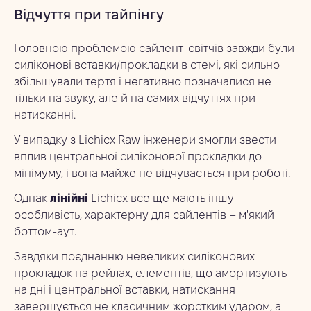
Відчуття при тайпінгу
Головною проблемою сайлент-світчів завжди були
силіконові вставки/прокладки в стемі, які сильно
збільшували тертя і негативно позначалися не
тільки на звуку, але й на самих відчуттях при
натисканні.
У випадку з Lichicx Raw інженери змогли звести
вплив центральної силіконової прокладки до
мінімуму, і вона майже не відчувається при роботі.
Однак
лінійні
Lichicx все ще мають іншу
особливість, характерну для сайлентів – м'який
боттом-аут.
Завдяки поєднанню невеликих силіконових
прокладок на рейлах, елементів, що амортизують
на дні і центральної вставки, натискання
завершується не класичним жорстким ударом, а