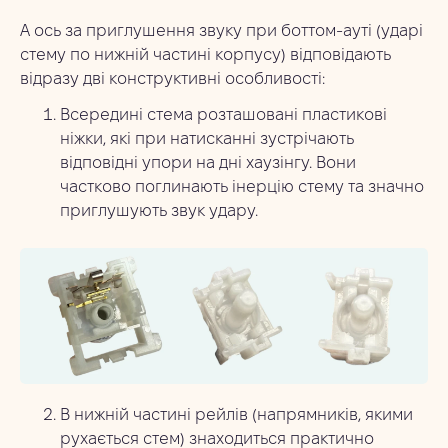
А ось за приглушення звуку при боттом-ауті (ударі
стему по нижній частині корпусу) відповідають
відразу дві конструктивні особливості:
Всередині стема розташовані пластикові
ніжки, які при натисканні зустрічають
відповідні упори на дні хаузінгу. Вони
частково поглинають інерцію стему та значно
приглушують звук удару.
В нижній частині рейлів (напрямників, якими
рухається стем) знаходиться практично