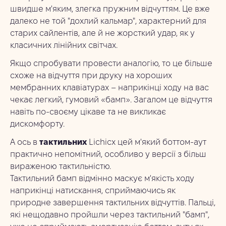
швидше м'яким, злегка пружним відчуттям. Це вже
далеко не той "дохлий кальмар", характерний для
старих сайлентів, але й не жорсткий удар, як у
класичних лінійних світчах.
Якщо спробувати провести аналогію, то це більше
схоже на відчуття при друку на хороших
мембранних клавіатурах – наприкінці ходу на вас
чекає легкий, гумовий «бамп». Загалом це відчуття
навіть по-своєму цікаве та не викликає
дискомфорту.
А ось в
тактильних
Lichicx цей м'який боттом-аут
практично непомітний, особливо у версії з більш
вираженою тактильністю.
Тактильний бамп відмінно маскує м'якість ходу
наприкінці натискання, сприймаючись як
природне завершення тактильних відчуттів. Пальці,
які нещодавно пройшли через тактильний "бамп",