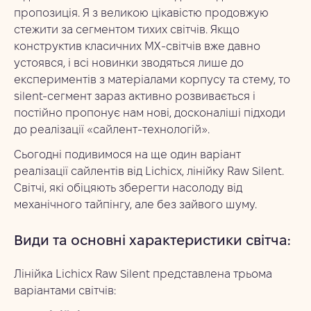
пропозиція. Я з великою цікавістю продовжую
стежити за сегментом тихих світчів. Якщо
конструктив класичних MX-світчів вже давно
устоявся, і всі новинки зводяться лише до
експериментів з матеріалами корпусу та стему, то
silent-сегмент зараз активно розвивається і
постійно пропонує нам нові, досконаліші підходи
до реалізації «сайлент-технологій».
Сьогодні подивимося на ще один варіант
реалізації сайлентів від Lichicx, лінійку Raw Silent.
Світчі, які обіцяють зберегти насолоду від
механічного тайпінгу, але без зайвого шуму.
Види та основні характеристики світча:
Лінійка Lichicx Raw Silent представлена ​​трьома
варіантами світчів: