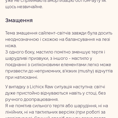
уже не сприймають амортизацію боттом-ауту як
щось незвичайне.
Змащення
Тема змащення сайлент-світчів завжди була досить
неоднозначною і схожою на балансування на лезі
ножа.
З одного боку, мастило помітно зменшує тертя і
шарудливі призвуки, з іншого - мастило у
поєднанні з силіконовими елементами легко може
призвести до неприємних, в'язких (mushy) відчуттів
при натисканні.
‍У випадку з Lichicx Raw ситуація наступна: світчі
дуже пристойно відчуваються навіть у стоці, без
ручного доопрацювання.
Я не помітив сильного тертя або шарудіння, ні на
лінійних, ні на тактильних версіях (при роботі за