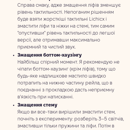
Справа смаку, адже змащення ліфів зменшує
рівень тактильності. Непоганим рішенням
буде взяти жорсткіші тактильні Lichicx і
змастити ліфи та ніжки на стемі, тим самим
"опустивши" рівень тактильності до легшої
версії, але отримавши максимально
приємний та чистий звук.
Змащення боттом-хаузінгу
Найбільш спірний момент. Я рекомендую не
чіпати боттом-хаузинг (крім ліфів), тому що
будь-яке надлишкове мастило швидко
потрапить на нижню частину рейла, що в
поєднанні з прокладкою дасть неприємну
в'язкість при натисканні.
Змащення стему
Якщо ви все-таки вирішили змастити стем,
почніть з експерименту: розберіть 3–5 світчів,
змастивши тільки пружини та ліфи. Потім в