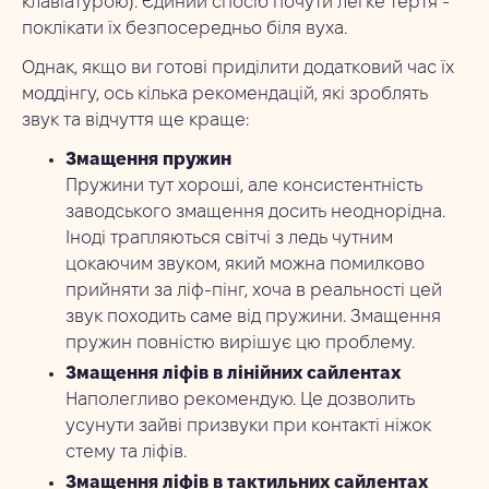
клавіатурою). Єдиний спосіб почути легке тертя -
поклікати їх безпосередньо біля вуха.
Однак, якщо ви готові приділити додатковий час їх
моддінгу, ось кілька рекомендацій, які зроблять
звук та відчуття ще краще:
Змащення пружин
Пружини тут хороші, але консистентність
заводського змащення досить неоднорідна.
Іноді трапляються світчі з ледь чутним
цокаючим звуком, який можна помилково
прийняти за ліф-пінг, хоча в реальності цей
звук походить саме від пружини. Змащення
пружин повністю вирішує цю проблему.
Змащення ліфів в лінійних сайлентах
Наполегливо рекомендую. Це дозволить
усунути зайві призвуки при контакті ніжок
стему та ліфів.
Змащення ліфів в тактильних сайлентах