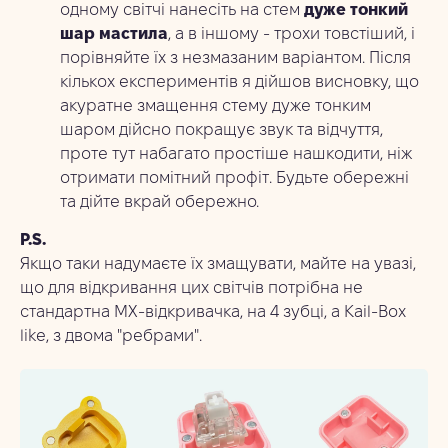
одному світчі нанесіть на стем
дуже тонкий
шар мастила
, а в іншому - трохи товстіший, і
порівняйте їх з незмазаним варіантом. Після
кількох експериментів я дійшов висновку, що
акуратне змащення стему дуже тонким
шаром дійсно покращує звук та відчуття,
проте тут набагато простіше нашкодити, ніж
отримати помітний профіт. Будьте обережні
та дійте вкрай обережно.
P.S.
Якщо таки надумаєте їх змащувати, майте на увазі,
що для відкривання цих світчів потрібна не
стандартна МХ-відкривачка, на 4 зубці, а Kail-Box
like, з двома "ребрами".