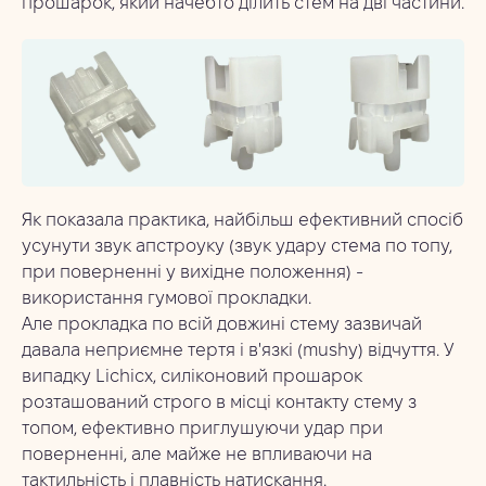
прошарок, який начебто ділить стем на дві частини.
Як показала практика, найбільш ефективний спосіб
усунути звук апстроуку (звук удару стема по топу,
при поверненні у вихідне положення) -
використання гумової прокладки.
Але прокладка по всій довжині стему зазвичай
давала неприємне тертя і в'язкі (mushy) відчуття. У
випадку Lichicx, силіконовий прошарок
розташований строго в місці контакту стему з
топом, ефективно приглушуючи удар при
поверненні, але майже не впливаючи на
тактильність і плавність натискання.