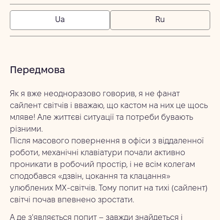
Ua
Ru
Передмова
Як я вже неодноразово говорив, я не фанат
сайлент світчів і вважаю, що кастом на них це щось
мляве! Але життєві ситуації та потреби бувають
різними.
Після масового повернення в офіси з віддаленної
роботи, механічні клавіатури почали активно
проникати в робочий простір, і не всім колегам
сподобався «дзвін, цокання та клацання»
улюблених MX-світчів. Тому попит на тихі (сайлент)
світчі почав впевнено зростати.
А де з'являється попит – завжди знайдеться і