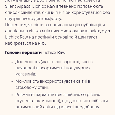
Як і у випадку з BSUN Silent, Haimu Heartbeat та
Silent Alpaca, Lichicx Raw впевнено поповнюють
список сайлентів, якими я міг би користуватися без
внутрішнього дискомфорту.
Перед тим, як сісти за написання цієї публікації, я
спеціально кілька днів використовував клавіатуру з
Lichicx Raw на постійній основі та й цей текст
набирається на них.
Головні переваги
Lichicx Raw:
Доступність (як в плані вартості, так і в
наявності в асортименті популярних
магазинів).
Можливість використовувати світчі в
стоковому стані.
Розмаїття варіантів (від лінійних до різних
ступенів тактильності), що дозволяє підібрати
оптимальний світч під власні вподобання.