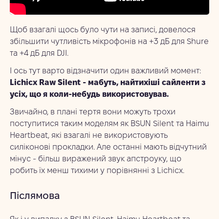
Щоб взагалі щось було чути на записі, довелося
збільшити чутливість мікрофонів на +3 дБ для Shure
та +4 дБ для DJI.
І ось тут варто відзначити один важливий момент:
Lichicx Raw Silent - мабуть, найтихіші сайленти з
усіх, що я коли-небудь використовував.
Звичайно, в плані тертя вони можуть трохи
поступитися таким моделям як BSUN Silent та Haimu
Heartbeat, які взагалі не використовують
силіконові прокладки. Але останні мають відчутний
мінус - більш виражений звук апстроуку, що
робить їх менш тихими у порівнянні з Lichicx.
Післямова