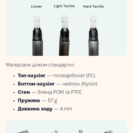
Матеріали цілком стандартні:
Топ-хаузінг
— полікарбонат (PC)
Боттом-хаузінг
— нейлон (Nylon)
Стем
— бленд POM та PTFE
Пружина
— 57 g
Довжина ходу
— 4 mm